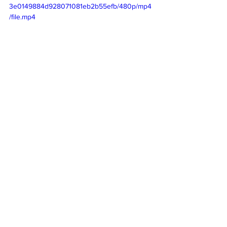
3e0149884d928071081eb2b55efb/480p/mp4
/file.mp4
Comentários
Não é mais possível comentar
esta publicação. Contate o
proprietário do site para mais
informações.